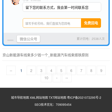
京山新能源通讯线束制作_新能源汽车通讯解析图
留下您的联系方式，我会第一时间联系您
京山新能源线束设备生产厂家_新能源汽车线束生产厂家
京山新能源线束进水原因_新能源线束进水原因是什么
微信公众号
累计回电：2538人次
京山上海高压新能源线束设备_上海高压电缆
京山新能源车线束多少钱一个_新能源汽车线束搭铁原则
‹‹
1
2
3
4
5
6
7
8
9
10
›
››
城市导航地图
XML网站地图
TXT网站地图
粤ICP备2021072295号-2
SEO技术优化：709095454