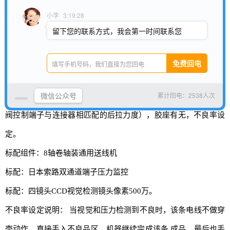
最大插PIN色数：8色（更多颜色须定制）
小李
3:19:28
胶壳尺寸：MAX:40*25*25 MIN:5*6*3 间距1.0-4.2mm
留下您的联系方式，我会第一时间联系您
最高运转速度:双端穿壳2400根线左右/每小时(具体产能根据材料
及要求不同时有浮动降低)
基本检测功能：电线有无，电线打结，端子有无，芯线剥皮异
微信公众号
累计回电：2538人次
常，端子压力监测，端子插入后拉到位检 测（通过数显高精密气
阀控制端子与连接器相匹配的后拉力度），胶座有无，不良率设
定。
标配组件：8轴卷轴装通用送线机
标配：日本索路双通道端子压力监控
标配：四镜头CCD视觉检测镜头像素500万。
不良率设定说明： 当视觉和压力检测到不良时，该条电线不做穿
壳动作，直接丢入不良品区，机器继续完成该条 成品，最后也丢