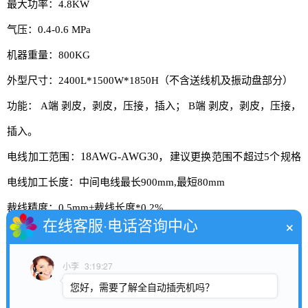
最大功率：4.8KW
气压：0.4-0.6 MPa
机器重量：800KG
外型尺寸：2400L*1500W*1850H（不含送线机及振动盘部分）
功能： A端 剥皮，剥皮，压接，插入； B端 剥皮，剥皮，压接，
插入。
18AWG-AWG30，
电线加工范围：
建议更换范围不超过5个规格
电线加工长度：中间电线最长900mm,最短80mm
裁线精度：0.5mm+裁线长度*0.2%
×
在线客服·电话咨询中心
剥皮长度：A端0.1-6.0mm B端0.1-10.0mm
压着能力：2.0KN 可根据客户要求订做
小李
3:19:27
最大插PIN数：单排20孔，最大3排
您好，需要了解全自动插壳机吗？